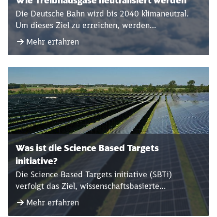
Wie Treibhausgase neutralisiert werden
Die Deutsche Bahn wird bis 2040 klimaneutral.
Um dieses Ziel zu erreichen, werden
Treibhausgasemissionen größtenteils vermieden
Mehr erfahren
und reduziert sowie schwer oder anderweitig
nicht vermeidbare Restemissionen aus der
Atmosphäre entfernt – also neutralisiert.
Was ist die Science Based Targets
initiative?
Die Science Based Targets initiative (SBTi)
verfolgt das Ziel, wissenschaftsbasierte
Klimaschutzziele in Unternehmen zu fördern.
Mehr erfahren