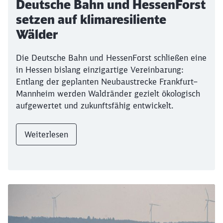
Südostbayernbahn und Siemens
stellen neuen Wasserstoffzug
vor
Wasserstoffzüge von Siemens Mobility sind ab
dem Fahrplanwechsel auf der Strecke Mühldorf–
Burghausen unterwegs. Die lokal emissionsfreie
Technologie stärkt den klimafreundlichen
Regionalverkehr auf nicht elektrifizierten Strecken.
Weiterlesen
Ende des Sliders