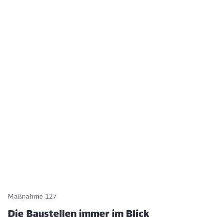
Maßnahme 127
Die Baustellen immer im Blick
Bevor eine Baustelle in Betrieb geht, prüft die
Deutsche Bahn, ob alle Umweltbestimmungen und
Gesetze berücksichtigt wurden. Diese Aufgabe
übernehmen umweltfachliche Bauüberwacher:innen.
Weiterlesen