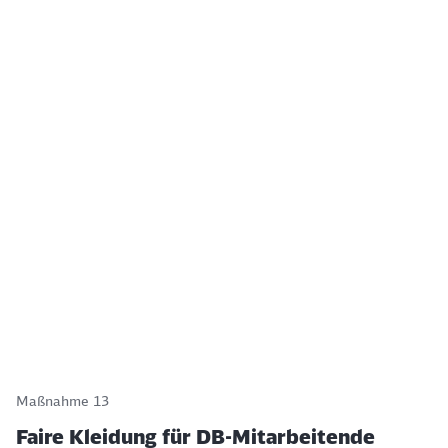
Maßnahme 13
Faire Kleidung für DB-Mitarbeitende
Die Deutsche Bahn übernimmt soziale Verantwortung.
Daher wird die Unternehmensbekleidung der
Mitarbeitenden entlang der Lieferkette fair
produziert.
Weiterlesen
Mehr laden