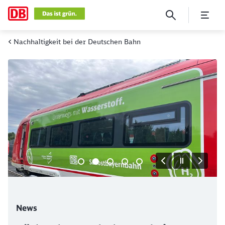
Aktuelles
Nachhaltigkeit bei der Deutschen Bahn
Klicken, um den folgenden Slider zu überspringen
News