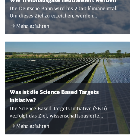
Wie Treibhausgase neutralisiert werden
Die Deutsche Bahn wird bis 2040 klimaneutral.
Um dieses Ziel zu erreichen, werden
Treibhausgasemissionen größtenteils vermieden
Mehr erfahren
und reduziert sowie schwer oder anderweitig
nicht vermeidbare Restemissionen aus der
Atmosphäre entfernt – also neutralisiert.
Was ist die Science Based Targets
initiative?
Die Science Based Targets initiative (SBTi)
verfolgt das Ziel, wissenschaftsbasierte
Klimaschutzziele in Unternehmen zu fördern.
Mehr erfahren