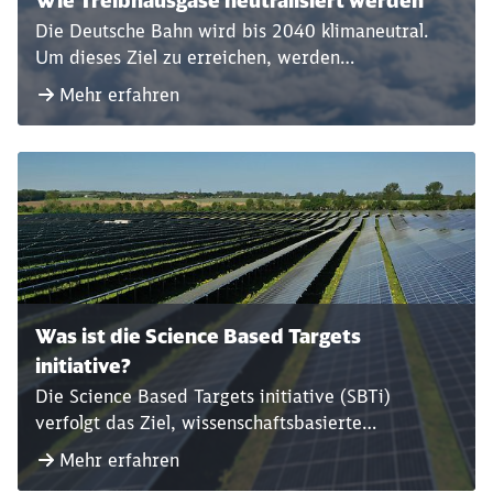
Wie Treibhausgase neutralisiert werden
Die Deutsche Bahn wird bis 2040 klimaneutral.
Um dieses Ziel zu erreichen, werden
Treibhausgasemissionen größtenteils vermieden
Mehr erfahren
und reduziert sowie schwer oder anderweitig
nicht vermeidbare Restemissionen aus der
Atmosphäre entfernt – also neutralisiert.
Schließen
Möchten Sie zu
weitergeleitet
werden?
Was ist die Science Based Targets
Abbrechen
Weiter
initiative?
Die Science Based Targets initiative (SBTi)
verfolgt das Ziel, wissenschaftsbasierte
Klimaschutzziele in Unternehmen zu fördern.
Mehr erfahren