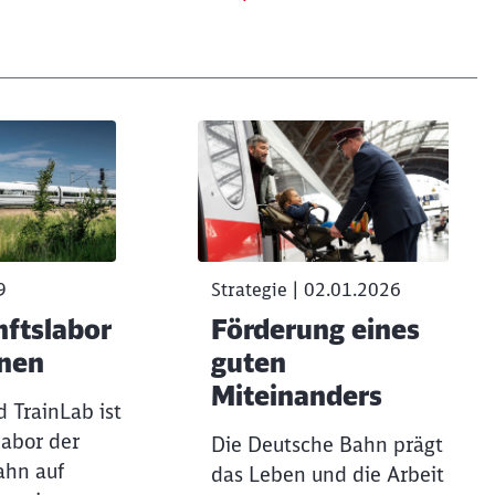
Möchten Sie zu
weitergeleitet werden?
Abbrechen
Weiter
9
Strategie | 02.01.2026
nftslabor
Förderung eines
enen
guten
Miteinanders
 TrainLab ist
labor der
Die Deutsche Bahn prägt
ahn auf
das Leben und die Arbeit