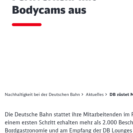
Bodycams aus
Ende des Sliders
Nachhaltigkeit bei der Deutschen Bahn
Aktuelles
DB rüstet 
Artikel:
DB rüstet Mitarbe
02. Juli 2026, 16:28 Uhr
Die Deutsche Bahn stattet ihre Mitarbeitenden im 
einem ersten Schritt erhalten mehr als 2.000 Beschä
Bordgastronomie und am Empfang der DB Lounges en