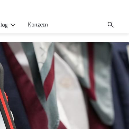
Konzern
alog
ehr mit Bodycams a