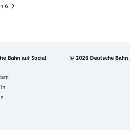
on
6
he Bahn auf Social
© 2026 Deutsche Bahn
gram
dIn
be