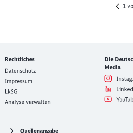
1
v
Ende des Sliders
Rechtliches
Die Deutsc
Media
Datenschutz
Insta
Impressum
Linke
LkSG
YouTu
Analyse verwalten
Quellenangabe