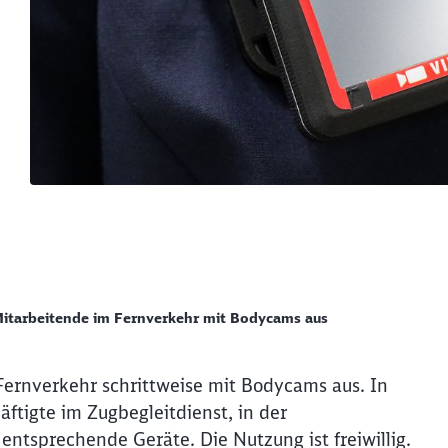
Mitarbeitende im Fernverkehr mit Bodycams aus
itende im Fernver
Fernverkehr schrittweise mit Bodycams aus. In
ftigte im Zugbegleitdienst, in der
tsprechende Geräte. Die Nutzung ist freiwillig.