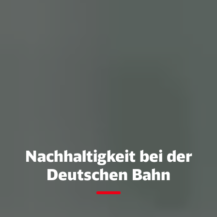
Nachhaltigkeit bei der
Schließen
Möchten Sie zu
weitergeleitet
Deutschen Bahn
werden?
Abbrechen
Weiter