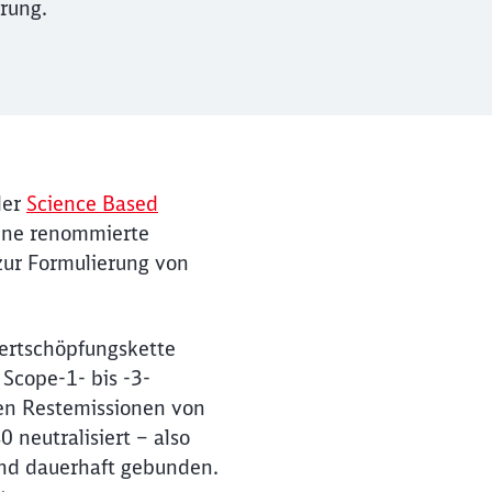
rung.
der
Science Based
eine renommierte
zur Formulierung von
Wertschöpfungskette
Scope-1- bis -3-
en Restemissionen von
 neutralisiert – also
und dauerhaft gebunden.