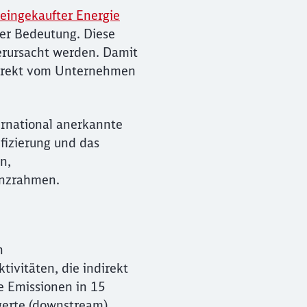
 eingekaufter Energie
er Bedeutung. Diese
verursacht werden. Damit
direkt vom Unternehmen
ernational anerkannte
ifizierung und das
n,
enzrahmen.
n
ivitäten, die indirekt
e Emissionen in 15
agerte (downstream)