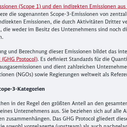
ssionen (Scope 1) und den indirekten Emissionen aus
ere die sogenannten Scope-3-Emissionen von zentral
ndirekten Emissionen, die durch Aktivitäten Dritter 
n, die weder im Besitz des Unternehmens sind noch 
n.
sung und Berechnung dieser Emissionen bildet das int
 (GHG Protocol)
. Es definiert Standards für die Quant
usgasemissionen und dient zahlreichen Unternehme
tionen (NGOs) sowie Regierungen weltweit als Refer
Scope-3-Kategorien
hen in der Regel den größten Anteil an den gesamte
ines Unternehmens aus. Sie beziehen sich auf alle Akt
en zusammenhängen. Das GHG Protocol gliedert dies
die sowohl vorgelagerte (upstream) als auch nachgel