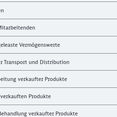
en
Mitarbeitenden
 geleaste Vermögenswerte
r Transport und Distribution
beitung verkaufter Produkte
 verkauften Produkte
Schl
Möchten Sie zu
weitergeleitet werden?
-Behandlung verkaufter Produkte