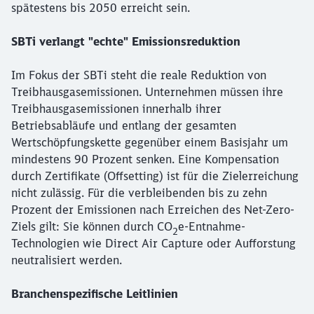
spätestens bis 2050 erreicht sein.
SBTi verlangt "echte" Emissionsreduktion
Im Fokus der SBTi steht die reale Reduktion von
Treibhausgasemissionen. Unternehmen müssen ihre
Treibhausgasemissionen innerhalb ihrer
Schließen
Betriebsabläufe und entlang der gesamten
Möchten Sie zu
weitergeleitet
Wertschöpfungskette gegenüber einem Basisjahr um
werden?
mindestens 90 Prozent senken. Eine Kompensation
durch Zertifikate (Offsetting) ist für die Zielerreichung
Abbrechen
Weiter
nicht zulässig. Für die verbleibenden bis zu zehn
Prozent der Emissionen nach Erreichen des Net-Zero-
Ziels gilt: Sie können durch CO
e-Entnahme-
2
Technologien wie Direct Air Capture oder Aufforstung
neutralisiert werden.
Branchenspezifische Leitlinien