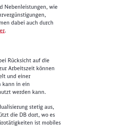
nd Nebenleistungen, wie
ahrvergünstigungen,
hmen dabei auch durch
er
.
ießen
ei Rücksicht auf die
ur Arbeitszeit können
lt und einer
 kann in ein
nutzt werden kann.
alisierung stetig aus,
tzt die DB dort, wo es
ürotätigkeiten ist mobiles