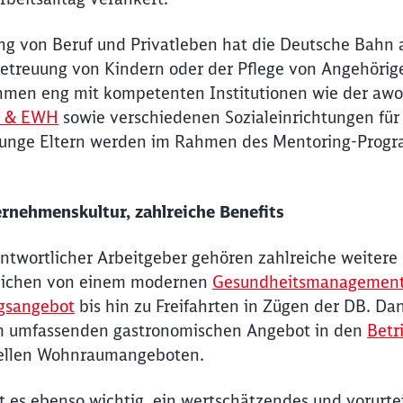
ng von Beruf und Privatleben hat die Deutsche Bahn 
 Betreuung von Kindern oder der Pflege von Angehörig
hmen eng mit kompetenten Institutionen wie der aw
SW & EWH
sowie verschiedenen Sozialeinrichtungen für 
unge Eltern werden im Rahmen des Mentoring-Progra
rnehmenskultur, zahlreiche Benefits
rantwortlicher Arbeitgeber gehören zahlreiche weitere 
reichen von einem modernen
Gesundheitsmanagemen
gsangebot
bis hin zu Freifahrten in Zügen der DB. Da
m umfassenden gastronomischen Angebot in den
Betr
ziellen Wohnraumangeboten.
t es ebenso wichtig, ein wertschätzendes und vorurtei