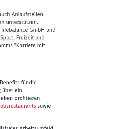
auch Anlaufstellen
en unterstützen.
o lifebalance GmbH und
Sport, Freizeit und
mms "Karriere mit
Benefits für die
t
über ein
neben profitieren
iebsrestaurants
sowie
lsfreies Arbeitsumfeld