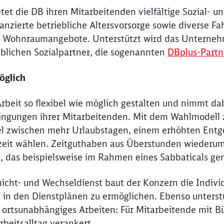
et die DB ihren Mitarbeitenden vielfältige Sozial- u
anzierte betriebliche Altersvorsorge sowie diverse F
nd Wohnraumangebote. Unterstützt wird das Unterne
eblichen Sozialpartner, die sogenannten
DBplus-Partn
Schl
Möchten Sie zu
weitergeleitet werden?
öglich
Abbrechen
Weiter
rbeit so flexibel wie möglich gestalten und nimmt dab
ngungen ihrer Mitarbeitenden. Mit dem Wahlmodell z
el zwischen mehr Urlaubstagen, einem erhöhten Entge
zeit wählen. Zeitguthaben aus Überstunden wiederum
n, das beispielsweise im Rahmen eines Sabbaticals ge
icht- und Wechseldienst baut der Konzern die Individu
 in den Dienstplänen zu ermöglichen. Ebenso unterstü
d ortsunabhängiges Arbeiten: Für Mitarbeiten­de mit B
rbeitsalltag verankert.