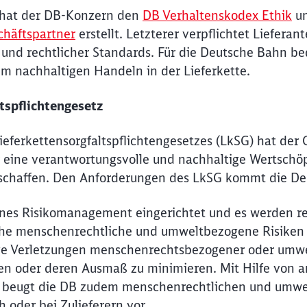
 hat der DB-Konzern den
DB Verhaltenskodex Ethik
u
chäftspartner
erstellt. Letzterer verpflichtet Liefera
 und rechtlicher Standards. Für die Deutsche Bahn be
m nachhaltigen Handeln in der Lieferkette.
tspflichtengesetz
ieferkettensorgfaltspflichtengesetzes (LkSG) hat der
eine verantwortungsvolle und nachhaltige Wertschöp
eschaffen. Den Anforderungen des LkSG kommt die De
nes Risikomanagement eingerichtet und es werden r
che menschenrechtliche und umweltbezogene Risiken
ge Verletzungen menschenrechtsbezogener oder umwe
en oder deren Ausmaß zu minimieren. Mit Hilfe von
Schl
beugt die DB zudem menschenrechtlichen und umwel
Möchten Sie zu
weitergeleitet werden?
 oder bei Zulieferern vor.