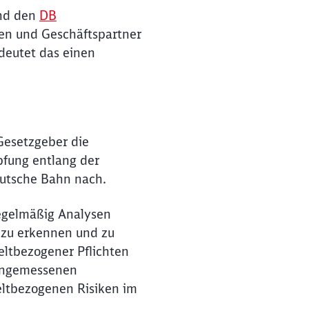
nd den
DB
nten und Geschäftspartner
deutet das einen
 Gesetzgeber die
fung entlang der
utsche Bahn nach.
egelmäßig Analysen
 zu erkennen und zu
ltbezogener Pflichten
 angemessenen
ießen
tbezogenen Risiken im