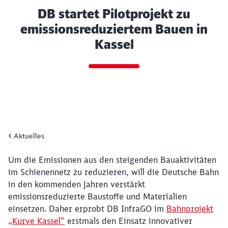
DB startet Pilotprojekt zu
emissionsreduziertem Bauen in
Kassel
Aktuelles
Ende des Sliders
Artikel:
DB startet Pilotprojekt zu emis
24. Juni 2026, 14:53 Uhr
Um die Emissionen aus den steigenden Bauaktivitäten
im Schienennetz zu reduzieren, will die Deutsche Bahn
in den kommenden Jahren verstärkt
emissionsreduzierte Baustoffe und Materialien
einsetzen. Daher erprobt
DB InfraGO i
m
Bahnprojekt
„Kurve Kassel“
erstmals
den
Einsatz
innovativer