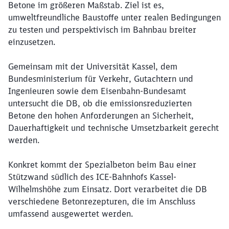
Betone
im
größeren
Maßstab
. Ziel
ist
es,
umweltfreundliche
Baustoffe
unter
realen
Bedingungen
zu
testen
und
perspektivisch
im
Bahnbau
breiter
einzusetzen
.
Gemeinsam
mit der Universität Kassel, dem
Bundesministerium für Verkehr, Gutachtern und
Ingenieuren sowie dem Eisenbahn-Bundesamt
untersucht
die DB,
ob
die emissionsreduzierten
Betone
den
hohen
Anforderungen
an Sicherheit,
Dauerhaftigkeit
und
technische
Umsetzbarkeit
gerecht
werden
.
Konkret
kommt
der
Spezialbeton
beim
Bau
einer
Stützwand
südlich
des ICE-
Bahnhofs
Kassel-
Wilhelmshöhe
zum
Einsatz
. Dort
verarbeitet
die DB
verschiedene
Betonrezepturen
, die
im
Anschluss
umfassend
ausgewertet
werden
.