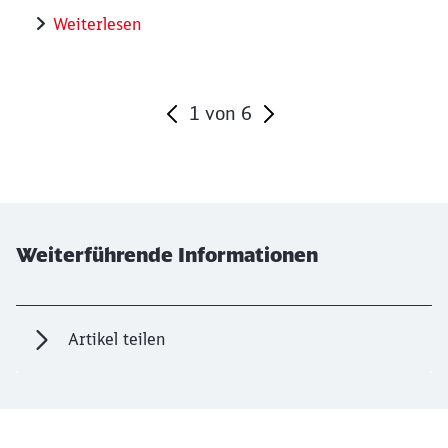
Weiterlesen
1
von
6
Ende des Sliders
Weiterführende Informationen
Artikel teilen