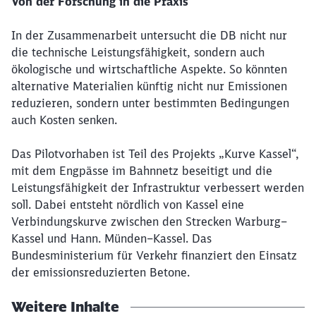
Von der Forschung in die Praxis
Schließen
In der Zusammenarbeit
untersucht
die DB nicht
nur
Möchten Sie zu
weitergeleitet
die
technische
Leistungsfähigkeit
,
sondern
auch
werden?
ökologische
und
wirtschaftliche
Aspekte
. So
könnten
alternative Materialien
künftig
nicht
nur
Emissionen
Abbrechen
Weiter
reduzieren
,
sondern
unter
bestimmten
Bedingungen
auch
Kosten
senken
.
Das Pilotvorhaben ist Teil des Projekts „Kurve Kassel“,
mit dem Engpässe im Bahnnetz beseitigt und die
Leistungsfähigkeit der Infrastruktur verbessert werden
soll. Dabei entsteht nördlich von Kassel eine
Verbindungskurve zwischen den Strecken Warburg–
Kassel und Hann. Münden–Kassel. Das
Bundesministerium für Verkehr finanziert den Einsatz
der emissionsreduzierten Betone.
Weitere Inhalte