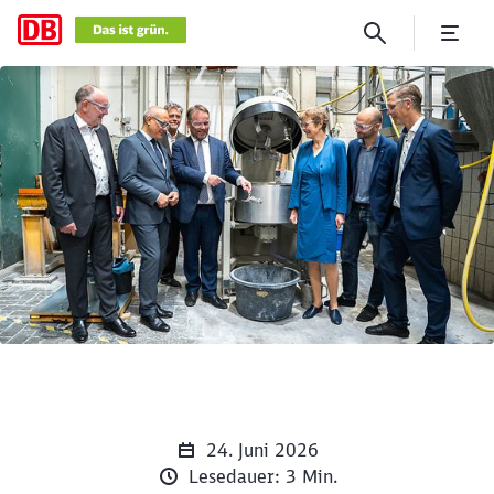
DB startet Pilotprojekt zu 
Klicken, um den folgenden Slider zu überspringen
24. Juni 2026
Lesedauer: 3 Min.