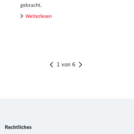
gebracht.
Weiterlesen
1
von
6
Ende des Sliders
Rechtliches