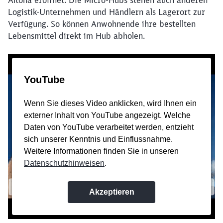
Altona eröffnet. Die Micro-Hubs stehen auch anderen
werden?
Logistik-Unternehmen und Händlern als Lagerort zur
Verfügung. So können Anwohnende ihre bestellten
Lebensmittel direkt im Hub abholen.
Abbrechen
Weiter