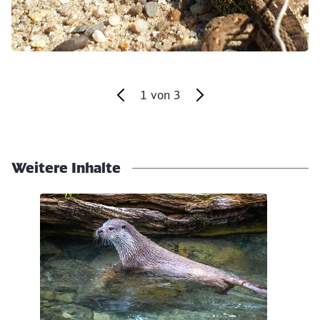
1
von
3
Ende des Sliders
Weitere Inhalte
Klicken, um den folgenden Slider zu überspringen