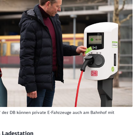
Schl
Möchten Sie zu
weitergeleitet werden?
Abbrechen
Weiter
" der DB können private E-Fahrzeuge auch am Bahnhof mit
 Ladestation