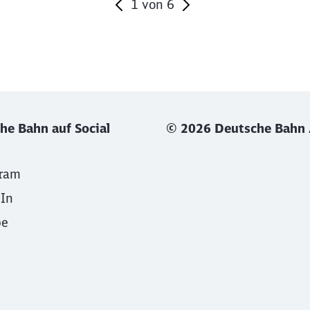
1
von
6
he Bahn auf Social
© 2026 Deutsche Bahn
gram
dIn
be