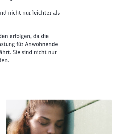
d nicht nur leichter als
en erfolgen, da die
elastung für Anwohnende
hrt. Sie sind nicht nur
den.
ießen