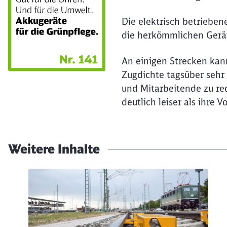
Die elektrisch betrieben
die herkömmlichen Geräte
An einigen Strecken kan
Zugdichte tagsüber sehr
und Mitarbeitende zu red
deutlich leiser als ihre
Weitere Inhalte
Klicken, um den folgenden Slider zu überspringen