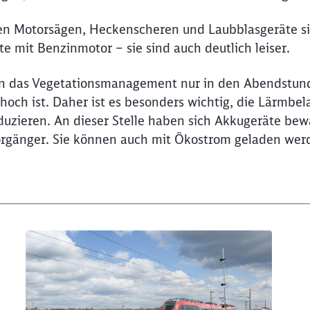
en Motorsägen, Heckenscheren und Laubblasgeräte sin
 mit Benzinmotor – sie sind auch deutlich leiser.
n das Vegetationsmanagement nur in den Abendstund
 hoch ist. Daher ist es besonders wichtig, die Lärmb
uzieren. An dieser Stelle haben sich Akkugeräte bewä
 Vorgänger. Sie können auch mit Ökostrom geladen wer
Schl
Möchten Sie zu
weitergeleitet werden?
Abbrechen
Weiter