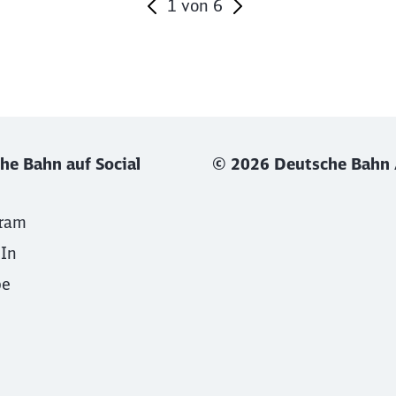
1
von
6
he Bahn auf Social
© 2026 Deutsche Bahn
gram
dIn
be